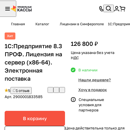
Главная
Каталог
Лицензии в Симферополе
1С:Предприя
Хит
126 800 ₽
1С:Предприятие 8.3
Цена указана без учета
ПРОФ. Лицензия на
НДС
сервер (x86-64).
Электронная
В наличии
поставка
Нашли дешевле?
Хочу в подарок
5
1 отзыв
Арт.
2900001833585
Специальные
условия
для
партнеров
В корзину
Цена действительна только для